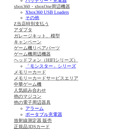
バッテリー・充電器
xbox360・xboxOne周辺機器
Xbox360 USB Loaders
その他
Z当店特別支払う
アダプタ
ガレージキット、模型
キャンペーン
ゲーム機リペアパーツ
ゲーム機周辺機器
ヘッドフォン（HIFIシリーズ）
「モンスター」シリーズ
メモリーカード
メモリーカードサービスエリア
中華ゲーム機
人気組み合わせ
他のマジコン
他の電子周辺器具
アラーム
ポータブル充電器
放射線測定器 販売
正規品3DSカード