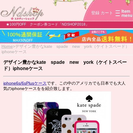
登録
カート
★100円OFF クーポン券コード「NDSHOP2018」
Home
>
デザイン豊かなkate spade new york（ケイトスペード）
iphoneケース
デザイン豊かなkate spade new york（ケイトスペー
ド）iphoneケース
iphone6s/6sPlusケース
です、この中のアメリカでも日本でも大人
気のiphoneケースをを紹介致します。