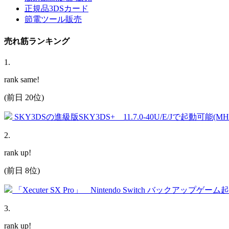
正規品3DSカード
節電ツール販売
売れ筋ランキング
1
.
rank same!
(前日 20位)
SKY3DSの進級版SKY3DS+ 11.7.0-40U/E/Jで起動可能(
2
.
rank up!
(前日 8位)
「Xecuter SX Pro」 Nintendo Switch バックアップゲー
3
.
rank up!