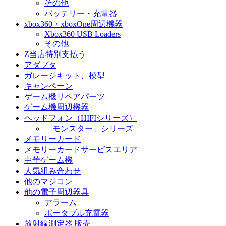
その他
バッテリー・充電器
xbox360・xboxOne周辺機器
Xbox360 USB Loaders
その他
Z当店特別支払う
アダプタ
ガレージキット、模型
キャンペーン
ゲーム機リペアパーツ
ゲーム機周辺機器
ヘッドフォン（HIFIシリーズ）
「モンスター」シリーズ
メモリーカード
メモリーカードサービスエリア
中華ゲーム機
人気組み合わせ
他のマジコン
他の電子周辺器具
アラーム
ポータブル充電器
放射線測定器 販売