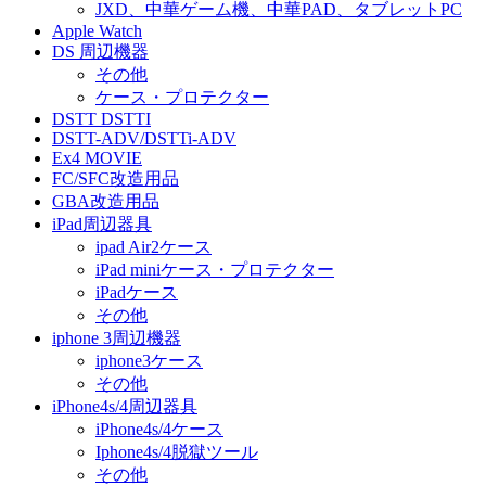
JXD、中華ゲーム機、中華PAD、タブレットPC
Apple Watch
DS 周辺機器
その他
ケース・プロテクター
DSTT DSTTI
DSTT-ADV/DSTTi-ADV
Ex4 MOVIE
FC/SFC改造用品
GBA改造用品
iPad周辺器具
ipad Air2ケース
iPad miniケース・プロテクター
iPadケース
その他
iphone 3周辺機器
iphone3ケース
その他
iPhone4s/4周辺器具
iPhone4s/4ケース
Iphone4s/4脱獄ツール
その他