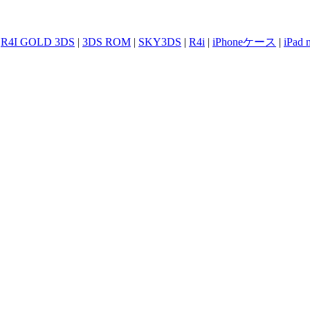
|
R4I GOLD 3DS
|
3DS ROM
|
SKY3DS
|
R4i
|
iPhoneケース
|
iPad