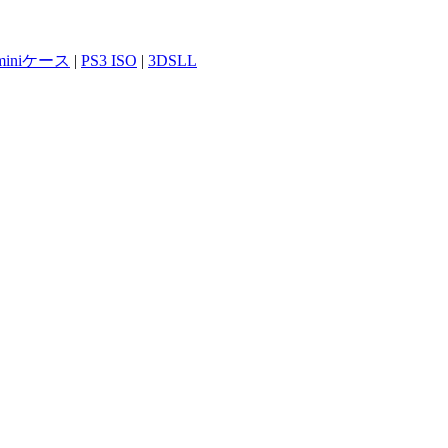
 miniケース
|
PS3 ISO
|
3DSLL