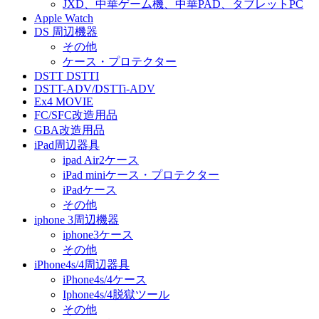
JXD、中華ゲーム機、中華PAD、タブレットPC
Apple Watch
DS 周辺機器
その他
ケース・プロテクター
DSTT DSTTI
DSTT-ADV/DSTTi-ADV
Ex4 MOVIE
FC/SFC改造用品
GBA改造用品
iPad周辺器具
ipad Air2ケース
iPad miniケース・プロテクター
iPadケース
その他
iphone 3周辺機器
iphone3ケース
その他
iPhone4s/4周辺器具
iPhone4s/4ケース
Iphone4s/4脱獄ツール
その他