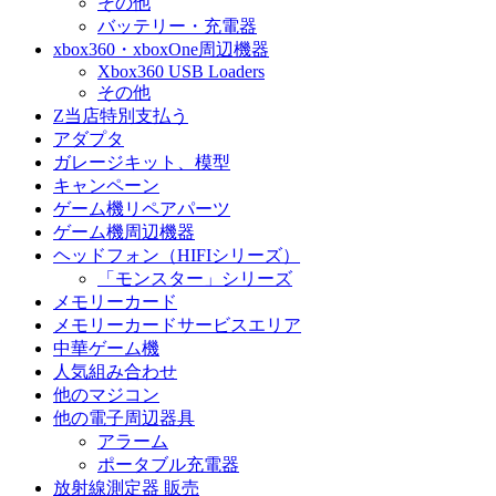
その他
バッテリー・充電器
xbox360・xboxOne周辺機器
Xbox360 USB Loaders
その他
Z当店特別支払う
アダプタ
ガレージキット、模型
キャンペーン
ゲーム機リペアパーツ
ゲーム機周辺機器
ヘッドフォン（HIFIシリーズ）
「モンスター」シリーズ
メモリーカード
メモリーカードサービスエリア
中華ゲーム機
人気組み合わせ
他のマジコン
他の電子周辺器具
アラーム
ポータブル充電器
放射線測定器 販売