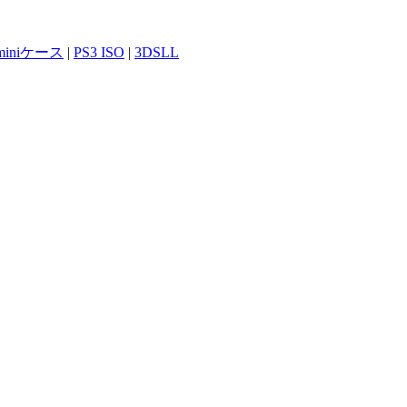
 miniケース
|
PS3 ISO
|
3DSLL