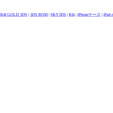
|
R4I GOLD 3DS
|
3DS ROM
|
SKY3DS
|
R4i
|
iPhoneケース
|
iPad