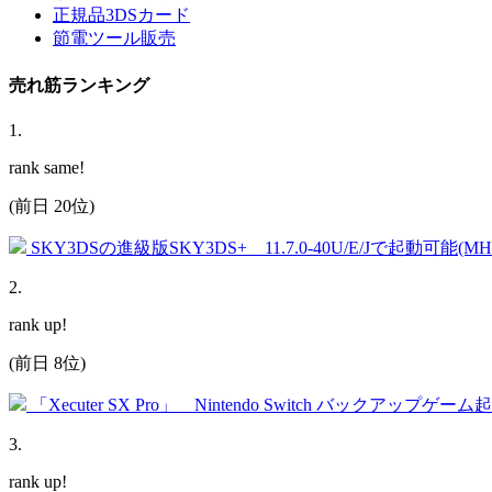
正規品3DSカード
節電ツール販売
売れ筋ランキング
1
.
rank same!
(前日 20位)
SKY3DSの進級版SKY3DS+ 11.7.0-40U/E/Jで起動可能(
2
.
rank up!
(前日 8位)
「Xecuter SX Pro」 Nintendo Switch バックアップゲー
3
.
rank up!