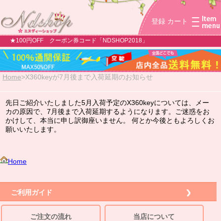
登録
カート
★100円OFF クーポン券コード「NDSHOP2018」
Home
>
X360keyが7月後まで入荷延期のお知らせ
先日ご紹介いたしました5月入荷予定のX360keyについては、メー
カの原因で、7月後まで入荷延期するようになります。ご迷惑をお
かけして、本当に申し訳御座いません。 何とか今後ともよろしくお
願いいたします。
Home
ご利用ガイド
ご注文の流れ
当店について