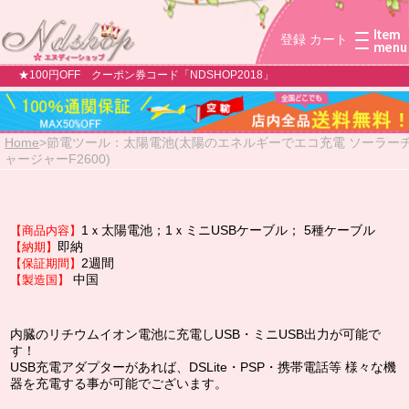
登録
カート
★100円OFF クーポン券コード「NDSHOP2018」
Home
>
節電ツール：太陽電池(太陽のエネルギーでエコ充電 ソーラー
ャージャーF2600)
1ｘ太陽電池；1ｘミニUSBケーブル；
5種ケーブル
【商品内容】
即納
【納期】
2週間
【保証期間】
中国
【製造国】
内臓のリチウムイオン電池に充電しUSB・ミニUSB出力が可能で
す！
USB充電アダプターがあれば、DSLite・PSP・携帯電話等 様々な機
器を充電する事が可能でございます。