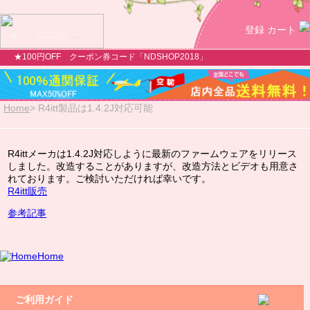
登録
カート
★100円OFF クーポン券コード「NDSHOP2018」
Home
>
R4itt製品は1.4.2J対応可能
R4ittメーカは1.4.2J対応しように最新のファームウェアをリリース
しました。改造することがありますが、改造方法とビデオも用意さ
れております。ご検討いただければ幸いです。
R4itt販売
参考記事
Home
ご利用ガイド