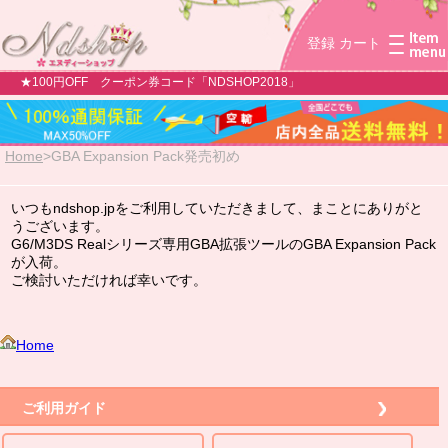
登録
カート
★100円OFF クーポン券コード「NDSHOP2018」
Home
>
GBA Expansion Pack発売初め
いつもndshop.jpをご利用していただきまして、まことにありがと
うございます。
G6/M3DS Realシリーズ専用GBA拡張ツールのGBA Expansion Pack
が入荷。
ご検討いただければ幸いです。
Home
ご利用ガイド