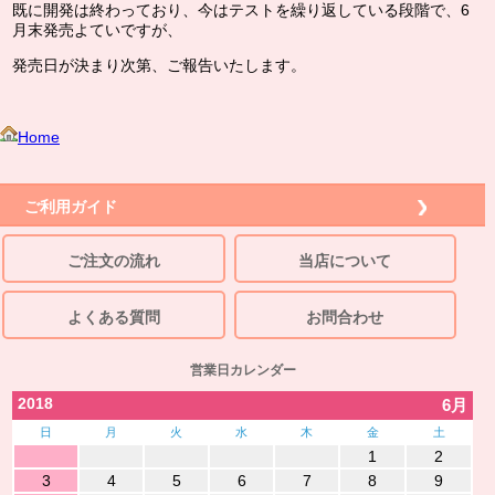
既に開発は終わっており、今はテストを繰り返している段階で、6
月末発売よていですが、
発売日が決まり次第、ご報告いたします。
Home
ご利用ガイド
ご注文の流れ
当店について
よくある質問
お問合わせ
営業日カレンダー
2018
6月
日
月
火
水
木
金
土
1
2
3
4
5
6
7
8
9