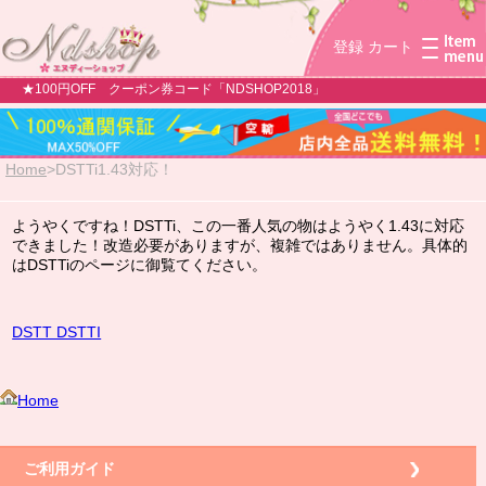
登録
カート
★100円OFF クーポン券コード「NDSHOP2018」
Home
>
DSTTi1.43対応！
ようやくですね！DSTTi、この一番人気の物はようやく1.43に対応
できました！改造必要がありますが、複雑ではありません。具体的
はDSTTiのページに御覧てください。
DSTT DSTTI
Home
ご利用ガイド