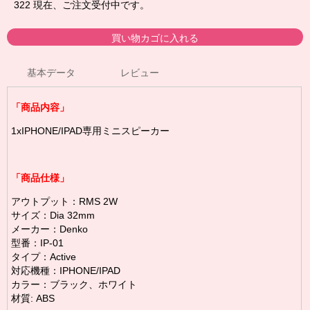
322
現在、ご注文受付中です。
基本データ
レビュー
「商品内容」
1xIPHONE/IPAD専用ミニスピーカー
「商品仕様」
アウトプット：RMS 2W
サイズ：Dia 32mm
メーカー：Denko
型番：IP-01
タイプ：Active
対応機種：IPHONE/IPAD
カラー：ブラック、ホワイト
材質: ABS