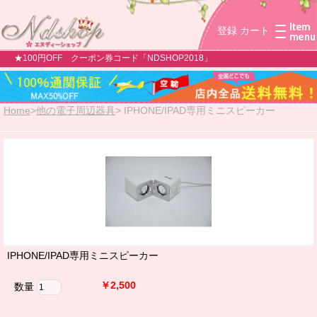
登録
カート
★100円OFF クーポン券コード「NDSHOP2018」
Home
>
他の電子周辺器具
>
IPHONE/IPAD専用ミニスピーカー
IPHONE/IPAD専用ミニスピーカー
￥2,500
数量