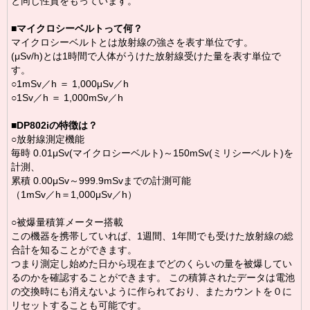
と同じ性質をもっています。
■
マイクロシーベルトって何？
マイクロシーベルトとは放射線の強さを表す単位です。
(μSv/h)とは1時間で人体がうけた放射線受けた量を表す単位で
す。
○1mSv／h ＝ 1,000μSv／h
○1Sv／h ＝ 1,000mSv／h
■
DP802iの特徴は？
○放射線測定機能
毎時 0.01μSv(マイクロシーベルト)～150mSv(ミリシーベルト)を
計測、
累積 0.00μSv～999.9mSvまでの計測可能
（1mSv／h＝1,000μSv／h）
○被爆量積算メーター搭載
この機器を携帯していれば、1週間、1年間でも受けた放射線の総
合計を知ることができます。
つまり測定し始めた日から現在までどのくらいの量を被爆してい
るのかを確認することができます。 この積算されたデータは電池
の交換時にも消えないように作られており、またカウントを０に
リセットすることも可能です。