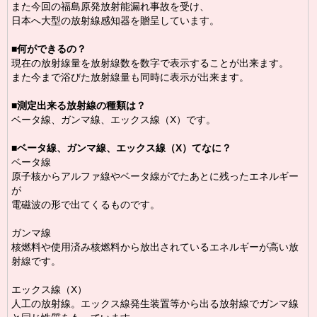
また今回の福島原発放射能漏れ事故を受け、
日本へ大型の放射線感知器を贈呈しています。
■
何ができるの？
現在の放射線量を放射線数を数字で表示することが出来ます。
また今まで浴びた放射線量も同時に表示が出来ます。
■
測定出来る放射線の種類は？
ベータ線、ガンマ線、エックス線（X）です。
■
ベータ線、ガンマ線、エックス線（X）てなに？
ベータ線
原子核からアルファ線やベータ線がでたあとに残ったエネルギー
が
電磁波の形で出てくるものです。
ガンマ線
核燃料や使用済み核燃料から放出されているエネルギーが高い放
射線です。
エックス線（X）
人工の放射線。エックス線発生装置等から出る放射線でガンマ線