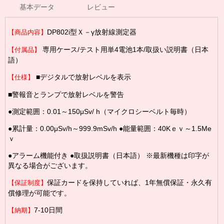
基本データ
レビュー
DP802i型Ｘ－γ放射線測定器
【商品内容】
専用ケース/テスト用単4電池1本/取扱い説明書（日本
【付属品】
語）
■デジタルで放射レベルを表示
【仕様】
■警報音とランプで放射レベルを警告
●測定範囲：0.01～150μSv/ h（マイクロシーベルト毎時）
●累計量：0.00μSv/h～999.9mSv/h ●能量範囲：40Kｅｖ～1.5Me
ｖ
●アラーム機能付き ●取扱説明書（日本語） ※最新機種は印字が
異なる場合がございます。
保証カードを保持していれば、1年無償保証・永久有
【保証制度】
償修理が可能です。
7-10日間
【納期】