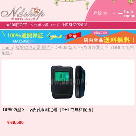
登録
カート
★100円OFF クーポン券コード「NDSHOP2018」
Home
>
放射線測定器 販売
>
DP802i型Ｘ－γ放射線測定器（DHLで無料
配送）
DP802i型Ｘ－γ放射線測定器（DHLで無料配送）
￥69,500