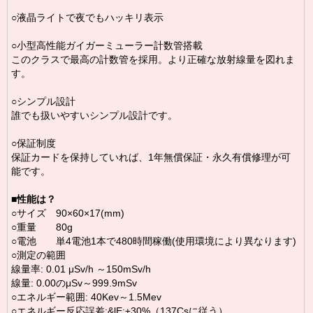
○液晶ライトで夜でもハッキリ表示
○小型高性能ガイガーミューラー計数管搭載
このクラスで最高の計数管を採用。より正確な放射線量を図れま
す。
○シンプル設計
誰でも扱いやすいシンプル設計です。
○保証制度
保証カードを保持していれば、1年無償保証・永久有償修理が可
能です。
■
性能は？
○サイズ 90×60×17(mm)
○重量 80g
○電池 単4電池1本で480時間稼働(使用環境により異なります)
○測定の範囲
線量率: 0.01 μSv/h ～150mSv/h
線量: 0.00のμSv～999.9mSv
○エネルギー範囲: 40Kev～1.5Mev
○エネルギー反応誤差:&lE;±30%（137Csに従う）