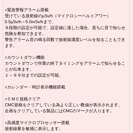
○緊急警報アラーム搭載
受けている放射線のμSv/h（マイクロシーベルトアワー）
0.5μSv/h～5.0mSv/hまで、
８段階の設定が可能で、設定値に達した場合、直ちに音で知らせ
危険を察知できます。
警告アラーム音の鳴る回数で放射線濃度レベルを知ることもでき
ます。
○カウントダウン機能
カウントダウンで作業の終了タイミングをアラームで知らせるこ
とが出来ます。
１～９９分までの設定が可能。
○カレンダー・時計表示機能搭載
○ＣＭＣ規格クリア
CMC規格をクリアしている為より正しい数値が表示されます。
企画をクリアしている製品にはCMCのマークが入ります。
○高感度マイクロプロセッサー搭載
放射線量を敏感に表示します。