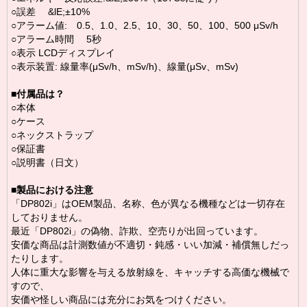
○誤差 &lE;±10%
○アラーム値: 0.5、1.0、2.5、10、30、50、100、500 μSv/h
○アラーム時間 5秒
○表示 LCDディスプレイ
○表示装置: 線量率(μSv/h、mSv/h)、線量(μSv、mSv)
■
付属品は？
○本体
○ケース
○ネックストラップ
○保証書
○説明書（日文）
■
製品における注意
「DP802i」はOEM製品、名称、色が異なる機種などは一切存在
しておりません。
最近「DP802i」の偽物、詐欺、空売りが出回っています。
安価な商品は計測数値が不適切・鈍感・いい加減・補償無しだっ
たりします。
人体に重大な影響を与える放射線を、キャッチする高価な機械で
すので、
安価や怪しい商品には充分にお気をつけください。