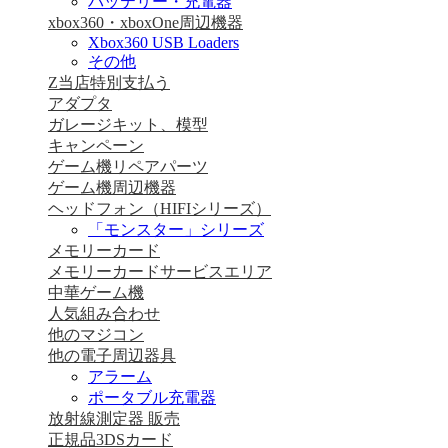
バッテリー・充電器
xbox360・xboxOne周辺機器
Xbox360 USB Loaders
その他
Z当店特別支払う
アダプタ
ガレージキット、模型
キャンペーン
ゲーム機リペアパーツ
ゲーム機周辺機器
ヘッドフォン（HIFIシリーズ）
「モンスター」シリーズ
メモリーカード
メモリーカードサービスエリア
中華ゲーム機
人気組み合わせ
他のマジコン
他の電子周辺器具
アラーム
ポータブル充電器
放射線測定器 販売
正規品3DSカード