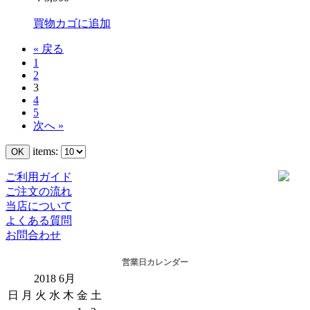
買物カゴに追加
« 戻る
1
2
3
4
5
次へ »
items:
ご利用ガイド
ご注文の流れ
当店について
よくある質問
お問合わせ
営業日カレンダー
2018
6月
日
月
火
水
木
金
土