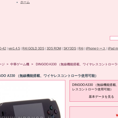
ホーム
.0-42
|
ver1.4.5
|
R4I GOLD 3DS
|
3DS ROM
|
SKY3DS
|
R4i
|
iPhoneケース
|
iPad 
ージ
>
中華ゲーム機
>
DINGOO A330 （無線機能搭載、ワイヤレスコントロー
NGOO A330 （無線機能搭載、ワイヤレスコントローラ使用可能）
DINGOO A330 （無線機能搭
レスコントローラ使用可能）
基本データを見る
￥