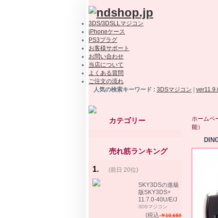
3DS/3DSLLマジコン
iPhoneケース
PS3プラグ
お客様サポート
お問い合わせ
当店について
よくある質問
ご注文の流れ
人気の検索キーワード :
3DSマジコン
|
ver11.9
ホームペ
カテゴリー
能）
DI
売れ筋ランキング
1
.
(前日 20位)
rank
same!
SKY3DSの進級
版SKY3DS+
11.7.0-40U/E/J
で起動可能
3DSマジコン
(MHX、FEifサポ
(税込
￥10,650