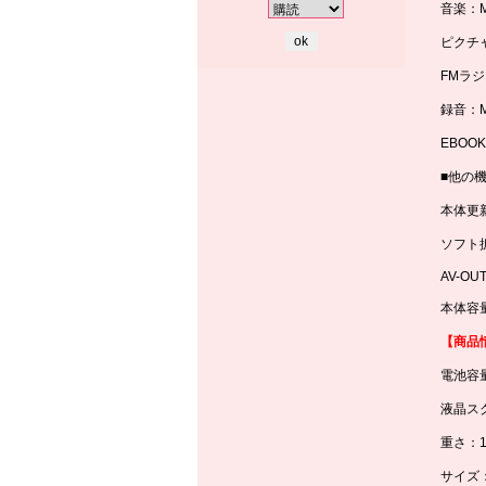
音楽：M
ピクチャ
FMラ
録音：M
EBOO
■他の
本体更
ソフト
AV-OU
本体容量
【商品
電池容量
液晶ス
重さ：1
サイズ：