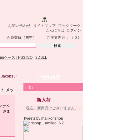
お問い合わせ
サイトマップ
ブックマーク
こんにちは,
ログイン
会員登録（無料）
ご注文内容：
（０）
miniケース
|
PS3 ISO
|
3DSLL
c Jacobsア
ご注文内容
（0）
ット メッ
新入荷
ン
アルファベ
現在、新商品はございません。
、さま
Tweets by majikonshop