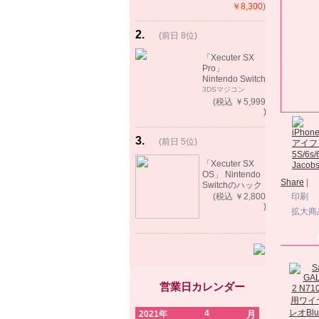
ート）
￥8,300
)
2
.
(前日 8位)
rank
up!
「Xecuter SX
Pro」
Nintendo Switch
バックアップゲ
3DSマジコン
ーム起動可能
(税込 ￥5,999
)
3
.
(前日 5位)
rank
up!
「Xecuter SX
OS」 Nintendo
Share
|
Switchのハック
ツール バック
(税込 ￥2,800
印刷
アップゲーム起
)
拡大商
動可能
営業日カレンダー
4
2021年
月