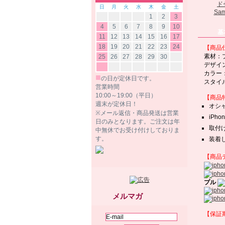
日
月
火
水
木
金
土
Sam
1
2
3
4
5
6
7
8
9
10
基
11
12
13
14
15
16
17
18
19
20
21
22
23
24
【商品
素材：
25
26
27
28
29
30
デザイ
カラー
■
の日が定休日です。
スタイ
営業時間
10:00～19:00（平日）
【商品
週末が定休日！
オシ
※メール返信・商品発送は営業
iPho
日のみとなります。ご注文は年
取付
中無休でお受け付けしておりま
す。
装着
【商品
プル
メルマガ
【保証