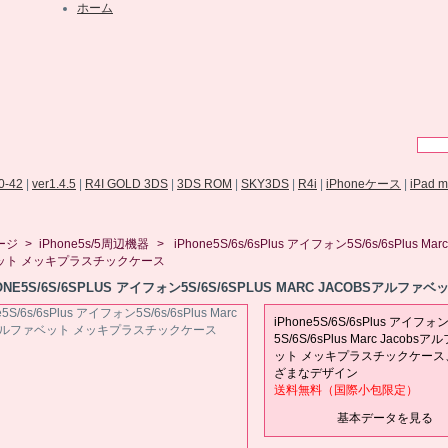
ホーム
.0-42
|
ver1.4.5
|
R4I GOLD 3DS
|
3DS ROM
|
SKY3DS
|
R4i
|
iPhoneケース
|
iPad 
ージ
>
iPhone5s/5周辺機器
>
iPhone5S/6s/6sPlus アイフォン5S/6s/6sPlus Mar
ット メッキプラスチックケース
ONE5S/6S/6SPLUS アイフォン5S/6S/6SPLUS MARC JACOBSアルファベ
ラスチックケース
iPhone5S/6S/6sPlus アイフォ
5S/6S/6sPlus Marc Jacobs
ット メッキプラスチックケース
ざまなデザイン
送料無料（国際小包限定）
基本データを見る