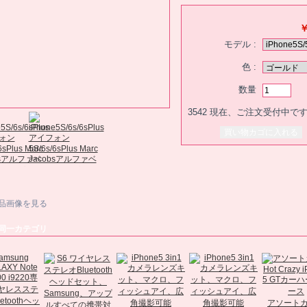
￥
モデル :
色 :
数量
3542
現在、ご注文受付中で
品画像を見る
同一カテゴリ
アソート