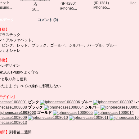
Hot...
sung...
iPhone5...
iPhone5...
S6...
本データ
コメント (0)
仕様】
プラスチック
ン：アルファベット、
：ピンク、レッド、ブラック、ゴールド、シルバー、パープル、ブルー
ル：オシャレ
特徴】
ャレデザイン
ne5/6/6sPlusをよく守る
けと取り外し便利
したままですべての操作に邪魔しない
デザイン】
ピンク
ブルー
レ
ブラック
シルバー
ゴールド
期間】
到着後二週間