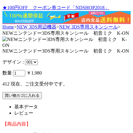
★100円OFF クーポン券コード「NDSHOP2018」
Home
>
NEW 3DS周辺機器
>
NEW 3DS専用スキンシール
>
NEWニンテンドー3DS専用スキンシール 初音ミク K-ON
NEWニンテンドー3DS専用スキンシール 初音ミク K-ON
デザイン :
数量
￥1,980
412
現在、ご注文受付中です。
基本データ
レビュー
【商品内容】