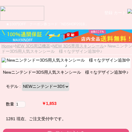
登録
カート
★100円OFF クーポン券コード「NDSHOP2018」
Home
>
NEW 3DS周辺機器
>
NEW 3DS専用スキンシール
>
Newニンテ
ドー3DS用人気スキンシール 様々なデザイン追加中♪
Newニンテンドー3DS用人気スキンシール 様々なデザイン追加中♪
モデル :
￥1,853
数量
1281
現在、ご注文受付中です。