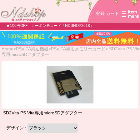
登録
カート
★100円OFF クーポン券コード「NDSHOP2018」
Home
>
PSVITA周辺機器
>
PSVITA専用メモリーカード
>
SD2Vita PS Vit
専用microSDアダプター
SD2Vita PS Vita専用microSDアダプター
デザイン :