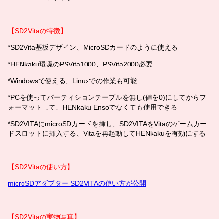
【
SD2Vita
の特徴】
*SD2Vita基板デザイン、MicroSDカードのように使える
*
HENkaku環境の
PSVita1000、
PSVita
2000必要
*
Windowsで使える、Linuxでの作業も可能
*PCを使ってパーティションテーブルを無し(値を0)にしてからフ
ォーマットして、HENkaku Ensoでなくても使用できる
*SD2VITAにmicroSDカードを挿し、SD2VITAをVitaのゲームカー
ドスロットに挿入する、Vitaを再起動してHENkakuを有効にする
【
SD2Vita
の使い方】
microSDアダプター SD2VITAの使い方が公開
【SD2Vitaの実物写真】