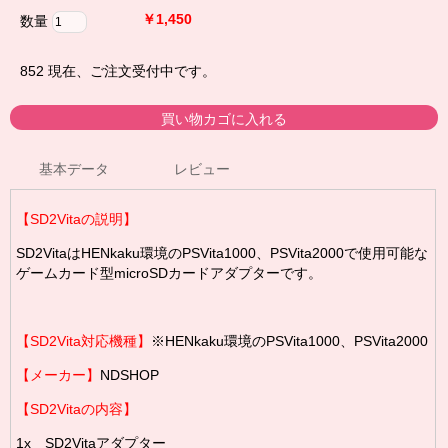
￥1,450
数量
852
現在、ご注文受付中です。
基本データ
レビュー
【SD2Vitaの説明】
SD2VitaはHENkaku環境のPSVita1000、
PSVita
2000で使用可能な
ゲームカード型microSDカードアダプターです。
【
SD2Vita対応機種
】
※
HENkaku環境のPSVita1000、
PSVita
2000
【メーカー】
NDSHOP
【
SD2Vita
の内容】
1x
SD2Vita
アダプター