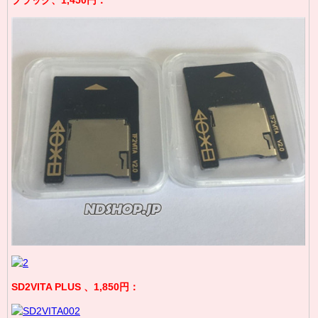
SD2VITA PLUS
、
1,850円：