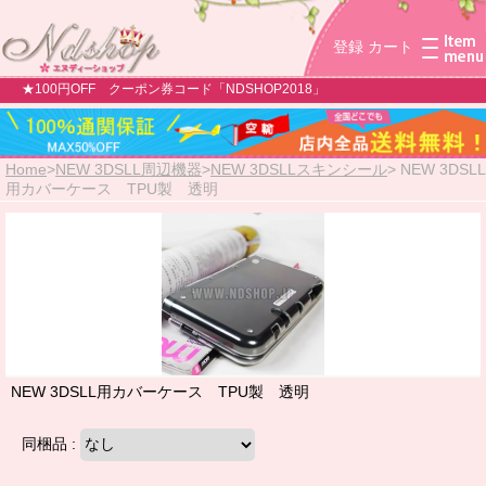
登録
カート
★100円OFF クーポン券コード「NDSHOP2018」
Home
>
NEW 3DSLL周辺機器
>
NEW 3DSLLスキンシール
>
NEW 3DSLL
用カバーケース TPU製 透明
NEW 3DSLL用カバーケース TPU製 透明
同梱品 :